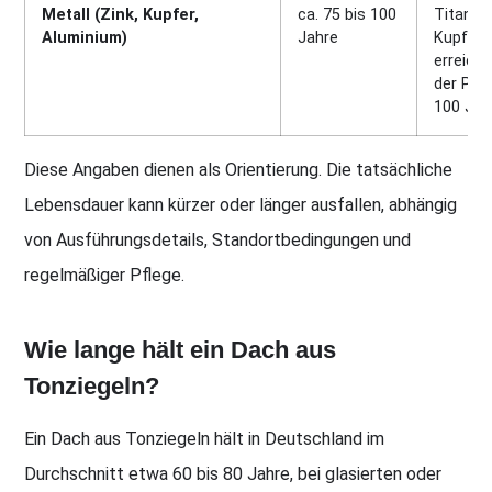
Metall (Zink, Kupfer,
ca. 75 bis 100
Titanzi
Aluminium)
Jahre
Kupfer
erreiche
der Prax
100 Jah
Diese Angaben dienen als Orientierung. Die tatsächliche
Lebensdauer kann kürzer oder länger ausfallen, abhängig
von Ausführungsdetails, Standortbedingungen und
regelmäßiger Pflege.
Wie lange hält ein Dach aus
Tonziegeln?
Ein Dach aus Tonziegeln hält in Deutschland im
Durchschnitt etwa 60 bis 80 Jahre, bei glasierten oder