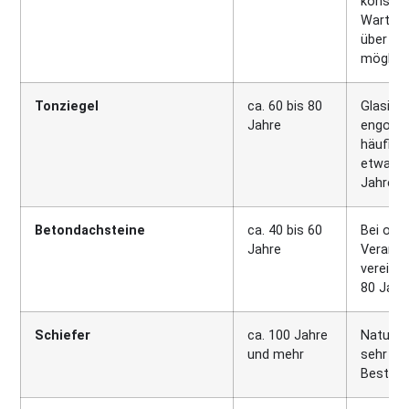
konseq
Wartung
über 50
möglich
Tonziegel
ca. 60 bis 80
Glasiert
Jahre
engobie
häufig b
etwa 1
Jahre.
Betondachsteine
ca. 40 bis 60
Bei opt
Jahre
Verarbe
vereinze
80 Jahr
Schiefer
ca. 100 Jahre
Naturst
und mehr
sehr ho
Beständ